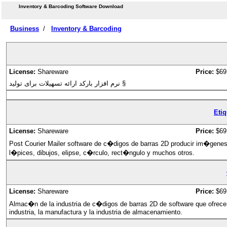
Inventory & Barcoding Software Download
Business
/
Inventory & Barcoding
License:
Shareware
Price:
$69
نرم افزار بارکد ارائه تسهیلات برای تولید §
Etiq
License:
Shareware
Price:
$69
Post Courier Mailer software de c�digos de barras 2D producir im�genes 
l�pices, dibujos, elipse, c�rculo, rect�ngulo y muchos otros.
License:
Shareware
Price:
$69
Almac�n de la industria de c�digos de barras 2D de software que ofrece
industria, la manufactura y la industria de almacenamiento.