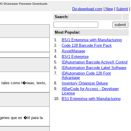
00 Shareware Freeware Downloads
Do-download.com
|
New
|
Submit
|
Search:
Most Popular:
1.
BS/1 Enterprise with Manufacturing
2.
Code 128 Barcode Font Pack
3.
AssetManage
4.
BS/1 Enterprise
5.
IDAutomation Barcode ActiveX Control
6.
IDAutomation Barcode Label Software
7.
IDAutomation Code 128 Font
Advantage
, tales como l�neas, texto,
8.
Inventory Organizer Deluxe
9.
ABarCode for Access - Developer
License
10.
BS1 Enterprise with Manufacturing
genes que es �til para la