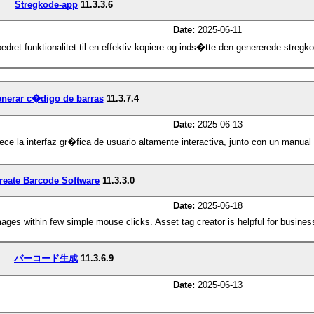
Stregkode-app
11.3.3.6
Date:
2025-06-11
dret funktionalitet til en effektiv kopiere og inds�tte den genererede stregkod
nerar c�digo de barras
11.3.7.4
Date:
2025-06-13
ece la interfaz gr�fica de usuario altamente interactiva, junto con un manu
reate Barcode Software
11.3.3.0
Date:
2025-06-18
ages within few simple mouse clicks. Asset tag creator is helpful for busines
バーコード生成
11.3.6.9
Date:
2025-06-13