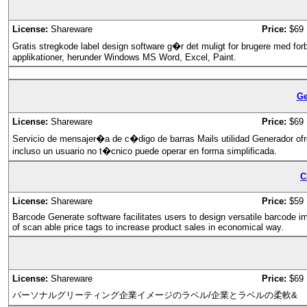
License:
Shareware
Price:
$69
Gratis stregkode label design software g�r det muligt for brugere med forbe
applikationer, herunder Windows MS Word, Excel, Paint.
Ge
License:
Shareware
Price:
$69
Servicio de mensajer�a de c�digo de barras Mails utilidad Generador ofr
incluso un usuario no t�cnico puede operar en forma simplificada.
C
License:
Shareware
Price:
$59
Barcode Generate software facilitates users to design versatile barcode im
of scan able price tags to increase product sales in economical way.
License:
Shareware
Price:
$69
パーソナルグリーティング企業イメージのラベル/企業とラベルの柔軟&